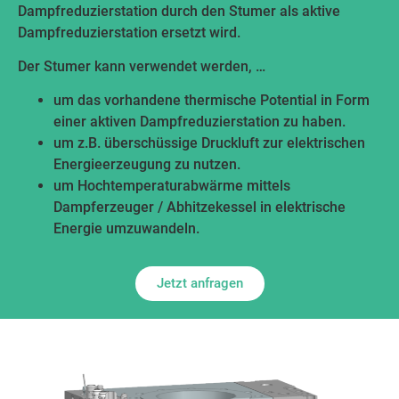
Dampfreduzierstation durch den Stumer als aktive
Dampfreduzierstation ersetzt wird.
Der Stumer kann verwendet werden, …
um das vorhandene thermische Potential in Form
einer aktiven Dampfreduzierstation zu haben.
um z.B. überschüssige Druckluft zur elektrischen
Energieerzeugung zu nutzen.
um Hochtemperaturabwärme mittels
Dampferzeuger / Abhitzekessel in elektrische
Energie umzuwandeln.
Jetzt anfragen