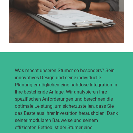
Was macht unseren Stumer so besonders? Sein
innovatives Design und seine individuelle
Planung ermöglichen eine nahtlose Integration in
Ihre bestehende Anlage. Wir analysieren Ihre
spezifischen Anforderungen und berechnen die
optimale Leistung, um sicherzustellen, dass Sie
das Beste aus Ihrer Investition herausholen. Dank
seiner modularen Bauweise und seinem
effizienten Betrieb ist der Stumer eine